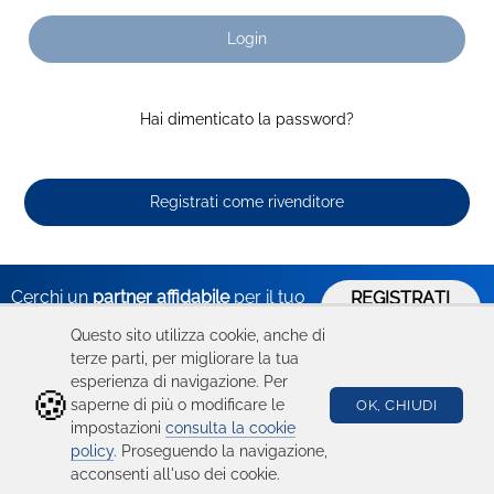
Login
Hai dimenticato la password?
Registrati come rivenditore
Cerchi un
partner affidabile
per il tuo
REGISTRATI
ORA
business?
Questo sito utilizza cookie, anche di
terze parti, per migliorare la tua
esperienza di navigazione. Per
🍪
Hai bisogno
Catalogo
Seguici su
saperne di più o modificare le
OK, CHIUDI
impostazioni
consulta la cookie
di aiuto?
Ricambi
policy
. Proseguendo la navigazione,
acconsenti all'uso dei cookie.
Condizioni d'uso
Device